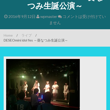
つみ生誕公演～
2016年9月12日
wpmaster
コメントは受け付けてい
ません
Home
/
ライブ
/
DESEOmini idol fes ～葵なつみ生誕公演～