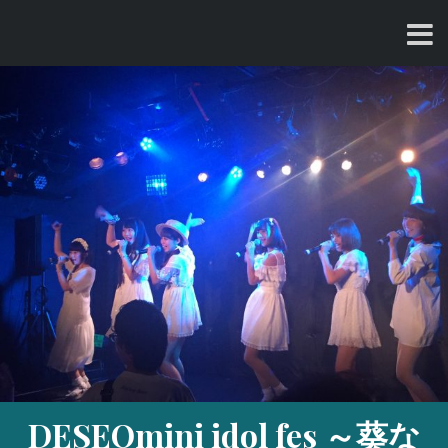
コ
ン
テ
ン
ツ
へ
ス
キ
ッ
プ
DESEOmini idol fes ～葵な