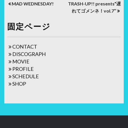
投
MAD WEDNESDAY!
TRASH-UP!! presents”遅
稿
れてゴメンネ！vol.7″
ナ
固定ページ
ビ
ゲ
CONTACT
ー
DISCOGRAPH
シ
MOVIE
ョ
PROFILE
SCHEDULE
ン
SHOP