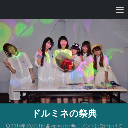
コ
ン
テ
ン
ツ
へ
ス
キ
ッ
プ
ドルミネの祭典
2016年10月11日
wpmaster
コメントは受け付けて