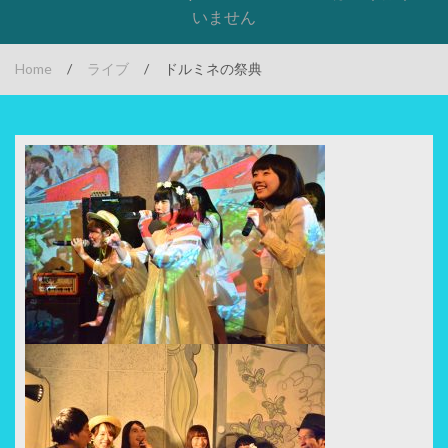
いません
Home
/
ライブ
/
ドルミネの祭典