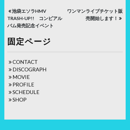
投
池袋エソラHMV
ワンマンライブチケット販
稿
TRASH-UP!! コンピアル
売開始します！
バム発売記念イベント
ナ
ビ
固定ページ
ゲ
ー
CONTACT
シ
DISCOGRAPH
ョ
MOVIE
PROFILE
ン
SCHEDULE
SHOP