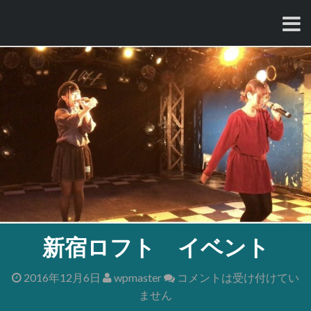
コ
ン
テ
ン
ツ
へ
ス
キ
ッ
プ
新宿ロフト イベント
2016年12月6日
wpmaster
コメントは受け付けてい
ません