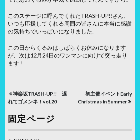
このステージに呼んでくれたTRASH-UP!!さん、
いつも応援してくれる周囲の皆さんに本当に感謝
の気持ちでいっぱいになりました。
この日からくるみはしばらくお休みになります
が、次は12月24日のワンマンに向けて突っ走り
ます！
投
神楽坂TRASH-UP!! 遅
初主催イベントEarly
稿
れてゴメンネ！vol.20
Christmas in Summer
ナ
固定ページ
ビ
ゲ