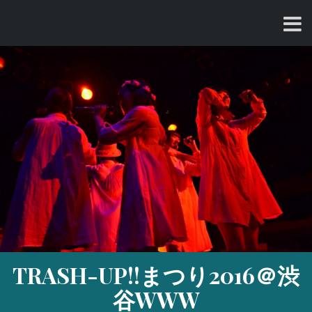
コ
ン
テ
ン
ツ
へ
ス
キ
ッ
プ
TRASH-UP!!まつり2016＠渋
谷WWW