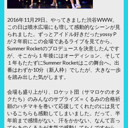
2016年11月29日。やってきました渋谷WWW。
この日は噴水広場にも増して感動的なシーンが見
られました。ずっとアイドル好きだったyossy P
が２年前にこの会場であるライブを見てから、
Summer Rocketのプロデュースを決意したんです
が、そこから１年後にはオーディション、そして
１年もたたずにSummer Rocketはこの舞台へ。出
番はわずか10分（新人枠）でしたが、大きな一歩
を踏み出した気がします。
会場も盛り上がり、ロケット団（サマロケのオタ
クたち）のみんなのサプライズ＝くるみの合格祈
願のハチマキを巻いて応援してくれたのには見て
いるこちらも感動してしまいました。だって、半
年前まで感情がない、汗をかかない、なんて言っ
てたあのくるみが本気で感動してたんですから。