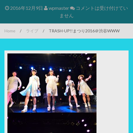
2016年12月9日
wpmaster
コメントは受け付けてい
ません
Home
/
ライブ
/
TRASH-UP!!まつり2016＠渋谷WWW