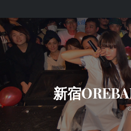
コ
ン
テ
ン
ツ
へ
ス
キ
ッ
プ
新宿OREBA