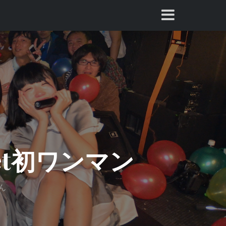
ket初ワンマン
ん