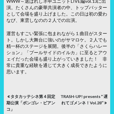
WWW～選ばれしネ申ユニットLIVE編vol.13に出
演。たくさんの豪華共演者の中、トップバッター
として会場を盛り上げました。この日は初の愛わ
なび、東雲しなのの２人での出演。
運営もすごい緊張に包まれながら１曲目がスター
ト。しかし大舞台に強いのがサマロケ。２人でも
精一杯のステージを展開。後半の「さくらハレー
ション」「プールサイドのイルカ」に至るとアウ
ェイだった会場も盛り上がっていきました！ 非
常に貴重な経験を通じて大きく成長できたように
思います。
投
タタカッテシネ第４回定
TRASH-UP! presents ” 遅
稿
期公演「ボンゴレ・ビアン
れてゴメンネ！Vol.28″
コ」
ナ