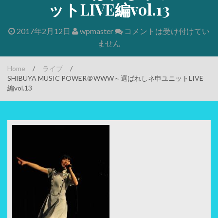
ットLIVE編vol.13
2017年2月12日
wpmaster
コメントは受け付けてい
ません
Home
/
ライブ
/
SHIBUYA MUSIC POWER＠WWW～選ばれしネ申ユニットLIVE
編vol.13