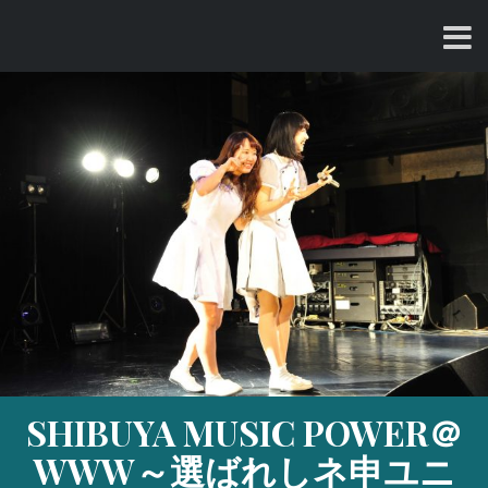
コ
ン
テ
ン
ツ
へ
ス
キ
ッ
プ
SHIBUYA MUSIC POWER＠
WWW～選ばれしネ申ユニ