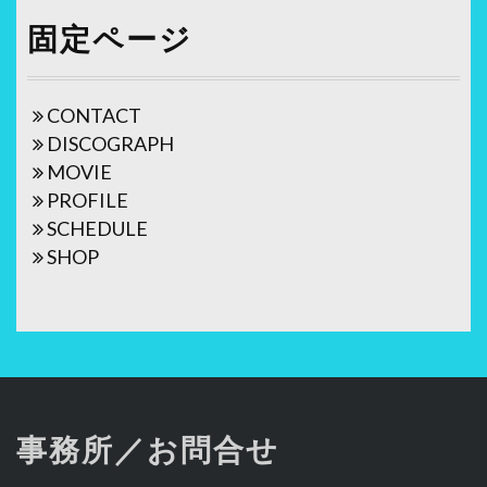
ビ
固定ページ
ゲ
ー
CONTACT
シ
DISCOGRAPH
ョ
MOVIE
PROFILE
ン
SCHEDULE
SHOP
事務所／お問合せ