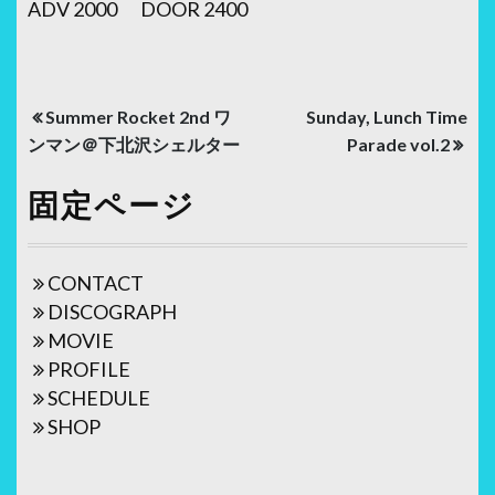
ADV 2000 DOOR 2400
投
Summer Rocket 2nd ワ
Sunday, Lunch Time
稿
ンマン＠下北沢シェルター
Parade vol.2
ナ
固定ページ
ビ
ゲ
CONTACT
ー
DISCOGRAPH
シ
MOVIE
ョ
PROFILE
SCHEDULE
ン
SHOP