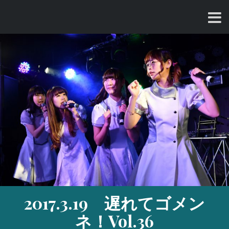
コ
ン
テ
ン
ツ
へ
ス
キ
ッ
プ
2017.3.19 遅れてゴメン
ネ！Vol.36