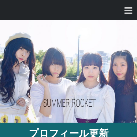
コ
ン
テ
ン
ツ
へ
ス
キ
ッ
プ
プロフィール更新