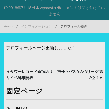
2018年7月16日
wpmaster
コメントは受け付けてい
ません
Home
/
インフォメーション
/
プロフィール更新
プロフィールページ更新しました！
投
タワーレコード新宿店リ
声優Jrバスケ3×3リーグ 第
稿
リイベ詳細発表
3位！
ナ
固定ページ
ビ
ゲ
CONTACT