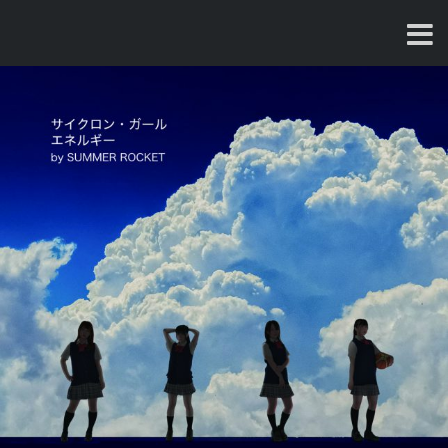
コ
ン
テ
ン
ツ
へ
ス
キ
ッ
プ