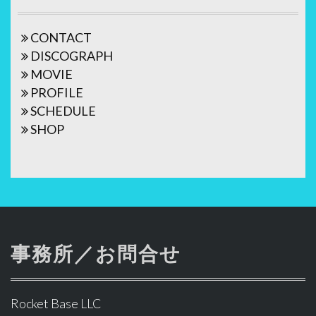
ビ
ゲ
CONTACT
ー
DISCOGRAPH
シ
MOVIE
ョ
PROFILE
SCHEDULE
ン
SHOP
事務所／お問合せ
Rocket Base LLC