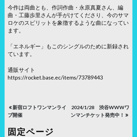
今作は両曲とも、作詞作曲・永原真夏さん、編
曲・工藤歩里さんが手がけてくださり、今のサマ
ロケのスピリットを象徴するような曲になってい
ます。
「エネルギー」もこのシングルのために新録され
ています。
通販サイト
https://rocket.base.ec/items/73789443
投
新宿ロフトワンマンライ
2024/1/28 渋谷WWWワ
稿
ブ開催
ンマンチケット発売中！
ナ
固定ページ