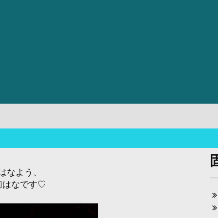
はなよう、
莉はなです♡