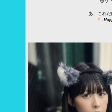
思う
あ、これだ
⸜𝑯𝒂𝒑