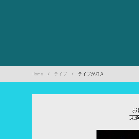
Home
/
ライブ
/
ライブが好き
お
茉