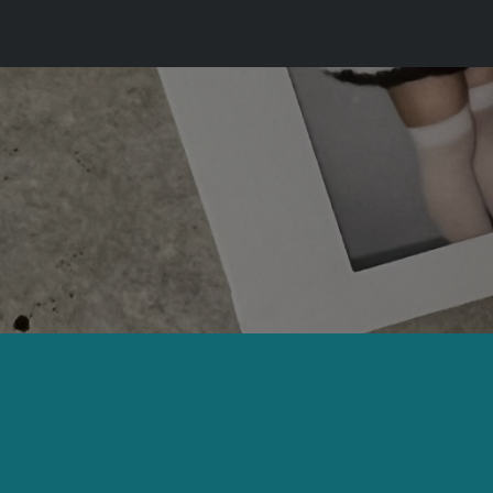
コ
ン
テ
ン
ツ
へ
ス
キ
ッ
プ