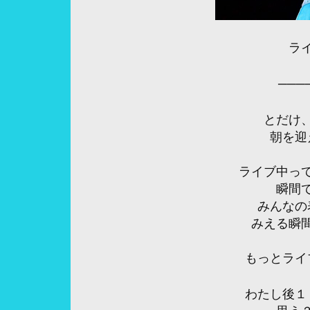
ラ
───
とだけ
朝を迎
ライブ中っ
瞬間
みんなの
みえる瞬
もっとライ
わたし後１