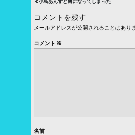
投
小島あんずと虜になってしまった
稿
コメントを残す
ナ
メールアドレスが公開されることはあり
ビ
ゲ
コメント
※
ー
シ
ョ
ン
名前