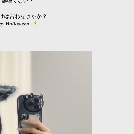
？無理くない？
けは言わなきゃか？
𝒚 𝑯𝒂𝒍𝒍𝒐𝒘𝒆𝒆𝒏⸝