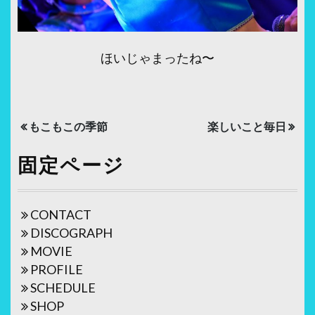
ほいじゃまったね〜
投
もこもこの季節
楽しいこと毎日
稿
固定ページ
ナ
ビ
ゲ
CONTACT
DISCOGRAPH
ー
MOVIE
シ
PROFILE
ョ
SCHEDULE
SHOP
ン