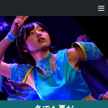
コ
ン
テ
ン
ツ
へ
ス
キ
ッ
プ