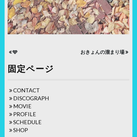
投
🩵
おきょんの溜まり場
稿
固定ページ
ナ
ビ
ゲ
CONTACT
DISCOGRAPH
ー
MOVIE
シ
PROFILE
ョ
SCHEDULE
SHOP
ン