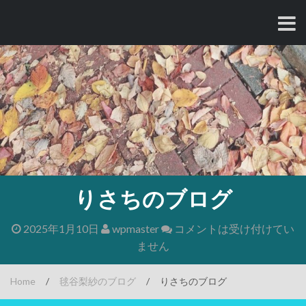
コ
ン
テ
ン
ツ
へ
ス
キ
ッ
プ
りさちのブログ
2025年1月10日
wpmaster
コメントは受け付けてい
ません
Home
/
毬谷梨紗のブログ
/
りさちのブログ