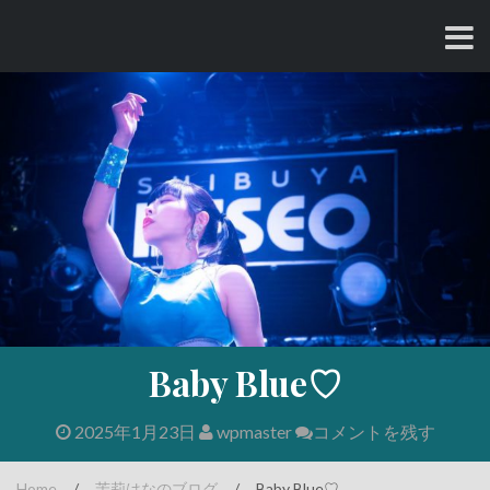
コ
ン
テ
ン
ツ
へ
ス
キ
ッ
プ
Baby Blue♡
2025年1月23日
wpmaster
コメントを残す
Home
/
茉莉はなのブログ
/
Baby Blue♡