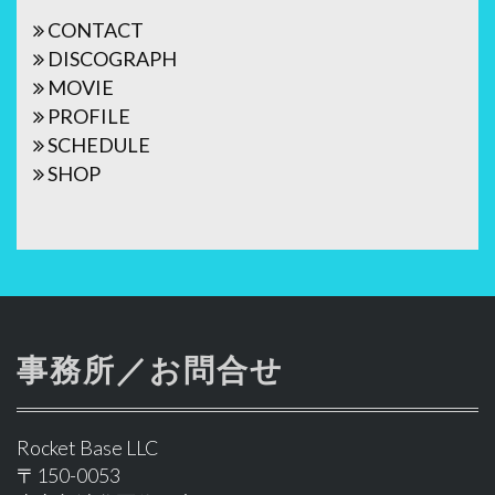
ビ
ゲ
CONTACT
DISCOGRAPH
ー
MOVIE
シ
PROFILE
ョ
SCHEDULE
SHOP
ン
事務所／お問合せ
Rocket Base LLC
〒150-0053