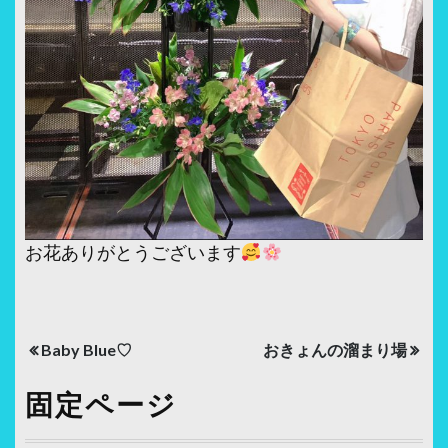
お花ありがとうございます
投
Baby Blue♡
おきょんの溜まり場
稿
固定ページ
ナ