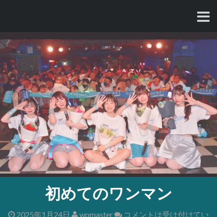
コ
ン
テ
ン
ツ
へ
ス
キ
ッ
プ
初めてのワンマン
2025年1月24日
wpmaster
コメントは受け付けてい