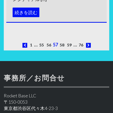
続きを読む
投
…
57
…
1
55
56
58
59
76
稿
ナ
ビ
事務所／お問合せ
ゲ
ー
シ
Rocket Base LLC
ョ
〒150-0053
東京都渋谷区代々木4-23-3
ン