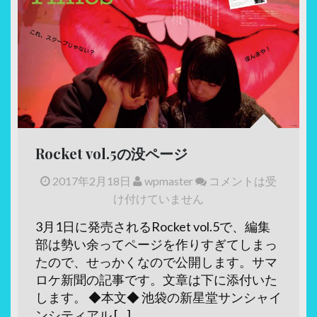
Rocket vol.5の没ページ
2017年2月18日
wpmaster
コメントは受
け付けていません
3月1日に発売されるRocket vol.5で、編集
部は勢い余ってページを作りすぎてしまっ
たので、せっかくなので公開します。サマ
ロケ新聞の記事です。文章は下に添付いた
します。 ◆本文◆ 池袋の新星堂サンシャイ
ンシティアル […]