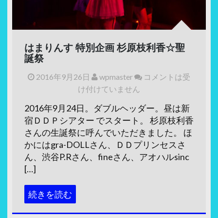
はまりんす 特別企画 杉原枝利香☆聖
誕祭
2016年9月26日
wpmaster
コメントは受
け付けていません
2016年9月24日。ダブルヘッダー。昼は新
宿ＤＤＰシアター でスタート。 杉原枝利香
さんの生誕祭に呼んでいただきました。 ほ
かにはgra-DOLLさん、ＤＤプリンセスさ
ん、渋谷P.Rさん、fineさん、アオハルsinc
[…]
続きを読む