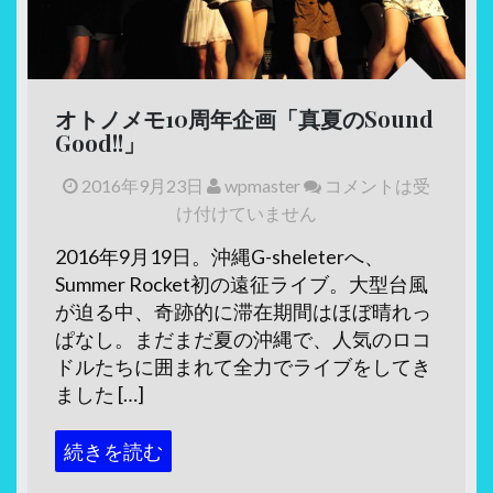
オトノメモ10周年企画「真夏のSound
Good!!」
2016年9月23日
wpmaster
コメントは受
け付けていません
2016年9月19日。沖縄G-sheleterへ、
Summer Rocket初の遠征ライブ。大型台風
が迫る中、奇跡的に滞在期間はほぼ晴れっ
ぱなし。まだまだ夏の沖縄で、人気のロコ
ドルたちに囲まれて全力でライブをしてき
ました […]
続きを読む