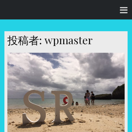
コ
ン
テ
ン
ツ
投稿者:
wpmaster
へ
ス
キ
ッ
プ