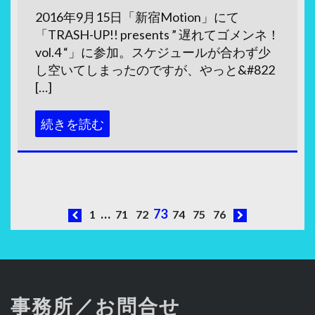
2016年9月15日「新宿Motion」にて
「TRASH-UP!! presents ” 遅れてゴメンネ！
vol.4 “」に参加。スケジュールが合わず少
し空いてしまったのですが、やっと&#822
[…]
続きを読む
投
…
73
1
71
72
74
75
76
稿
ナ
ビ
事務所／お問合せ
ゲ