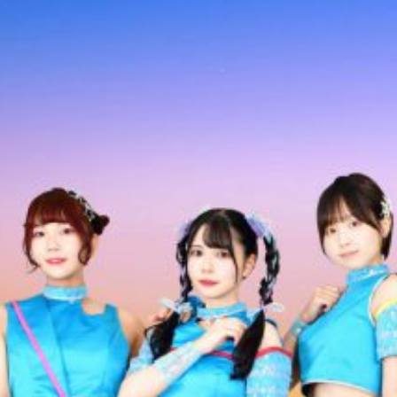
コ
ン
テ
ン
ツ
へ
ス
キ
ッ
プ