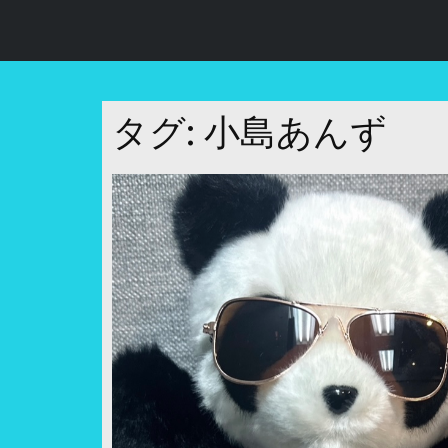
コ
ン
テ
ン
ツ
タグ:
小島あんず
へ
ス
キ
ッ
プ