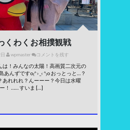
わくわくお相撲観戦
2日
wpmaster
コメントを残す
んは！みんなの太陽！高画質二次元の
ですo₍ᐢ › ̫ ‹ ᐢ₎o おっとっと…？
？あれれれ？んーーー？今日は水曜
 …… すいま […]