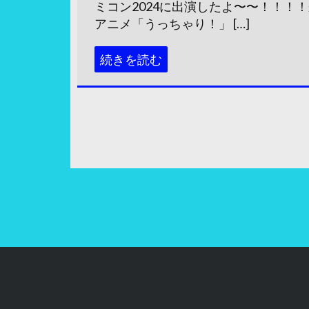
ミコン2024に出演したよ〜〜！！！
アニメ「うっちゃり！」 […]
続きを読む
投
稿
ナ
ビ
ゲ
ー
シ