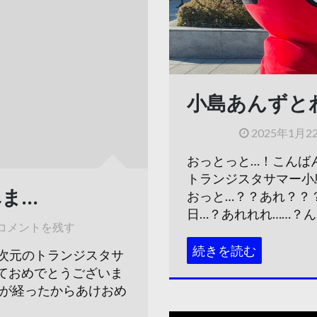
小島あんずと
2025年1月2
おっとっと…！こんば
トランジスタサマー小島あんず
ま…
おっと…？？あれ？？
日…？あれれれ……？んー！
コメントを残す
続きを読む
次元のトランジスタサ
あけましておめでとうございま
間が経ったからあけおめ