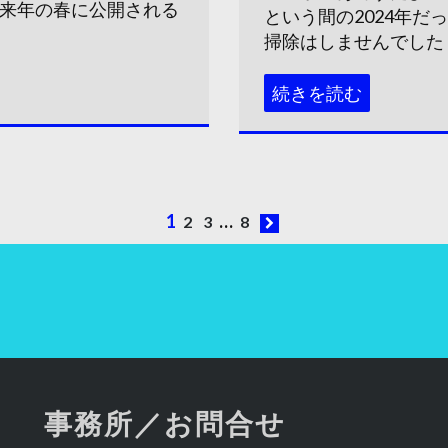
！来年の春に公開される
という間の2024年だ
掃除はしませんでした！
続きを読む
1
…
2
3
8
事務所／お問合せ