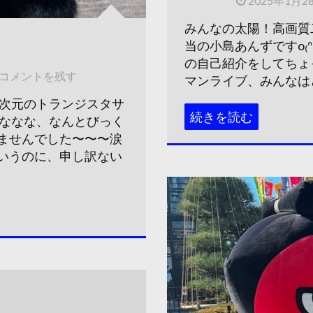
2025年1月2
みんなの太陽！高画質
当の小島あんずですo₍ᐢ ›
の自己紹介をしてちょ
コメントを残す
マンライブ、みんなはど
二次元のトランジスタサ
続きを読む
なななな、なんとびっく
ませんでした〜〜〜涙
いうのに、申し訳ない