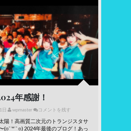
024年感謝！
31日
wpmaster
コメントを残す
太陽！高画質二次元のトランジスタサ
 ꒳ ˉ​ ⌾) 2024年最後のブログ！あっ