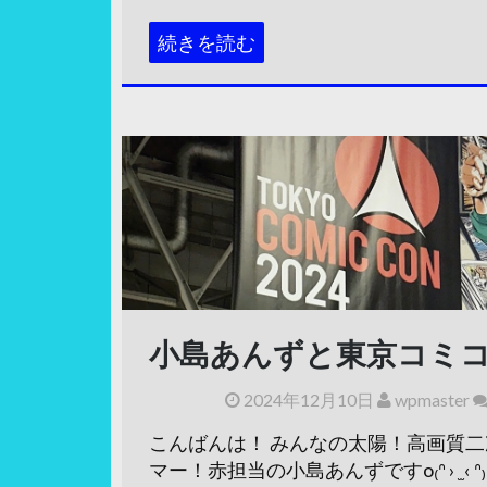
続きを読む
小島あんずと東京コミコン
2024年12月10日
wpmaster
こんばんは！ みんなの太陽！高画質
マー！赤担当の小島あんずですo₍ᐢ › ̫ ‹ ᐢ₎