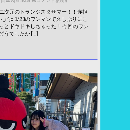
8日
wpmaster
コメントを残す
二次元のトランジスタサマー！！赤担
 ̫ ‹ ᐢ₎o 1/23のワンマンで久しぶりにこ
っとドキドキしちゃった！ 今回のワン
うでしたか […]