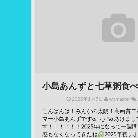
小島あんずと七草粥食べ
2025年1月7日
wpmaster
こんばんは！みんなの太陽！高画質二
マー小島あんずですo₍ᐢ › ̫ ‹ ᐢ₎o 
す！！！！！！2025年になって一週
感もなくなってきたね
2025年初 […]