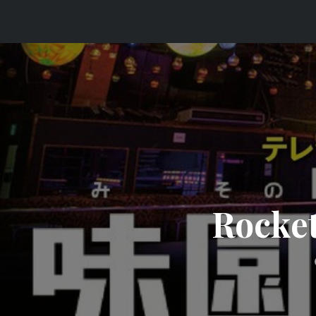
コ
ン
テ
ン
ツ
へ
ス
キ
ッ
プ
Rock