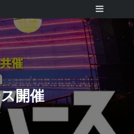
バース開催
ん