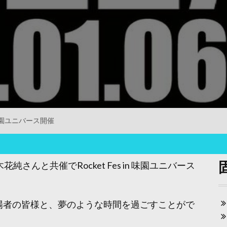
in 味園ユニバース開催
さんと共催でRocket Fes in 味園ユニバース
場者の皆様と、夢のような時間を過ごすことがで