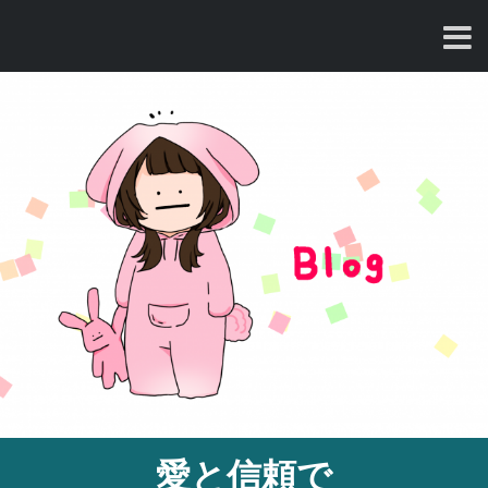
コ
ン
テ
ン
ツ
へ
ス
キ
ッ
プ
愛と信頼で