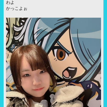
わよ
かっこよぉ