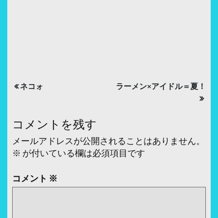
投
ネコォ
ラーメン×アイドル＝夏！
稿
ナ
コメントを残す
ビ
メールアドレスが公開されることはありません。
ゲ
※
が付いている欄は必須項目です
ー
コメント
※
シ
ョ
ン