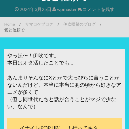
2024年3月25日
wpmaster
コメントを残す
Home
/
サマロケブログ
/
伊吹咲希のブログ
/
愛と信頼で
やっほ〜！伊吹です。
本日はオタ活したことでも…
あんまりそんなにXとかで大っぴらに言うことが
ないんだけど、本当に本当にあの頃から好きなア
ニメが多くて
（但し同世代たちと話が合うことがマジで少な
い、なんで）
イナイレPOP UPに…！行ってキタ!