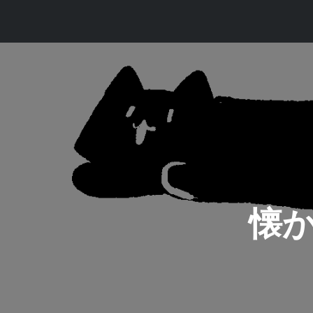
コ
ン
テ
ン
ツ
へ
ス
キ
ッ
プ
懐