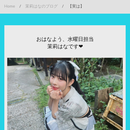
Home
/
茉莉はなのブログ
/
【実は】
おはなよう、水曜日担当
茉莉はなです❤︎