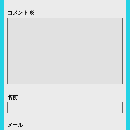
シ
ョ
コメント
※
ン
名前
メール