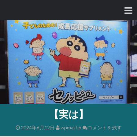
コ
ン
テ
ン
ツ
へ
ス
キ
ッ
プ
【実は】
2024年6月12日
wpmaster
コメントを残す