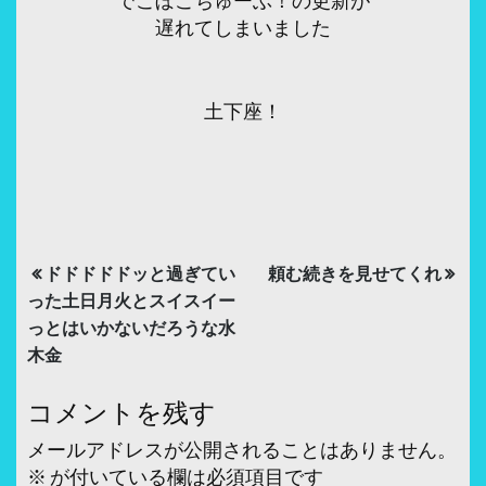
遅れてしまいました
土下座！
投
ドドドドドッと過ぎてい
頼む続きを見せてくれ
稿
った土日月火とスイスイー
っとはいかないだろうな水
ナ
木金
ビ
コメントを残す
ゲ
ー
メールアドレスが公開されることはありません。
※
が付いている欄は必須項目です