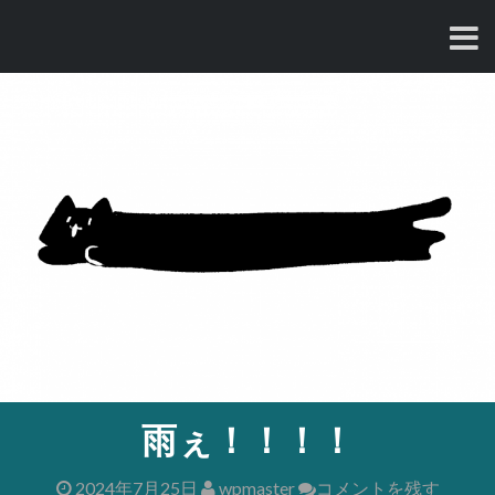
コ
ン
テ
ン
ツ
へ
ス
キ
ッ
プ
雨ぇ！！！！
2024年7月25日
wpmaster
コメントを残す