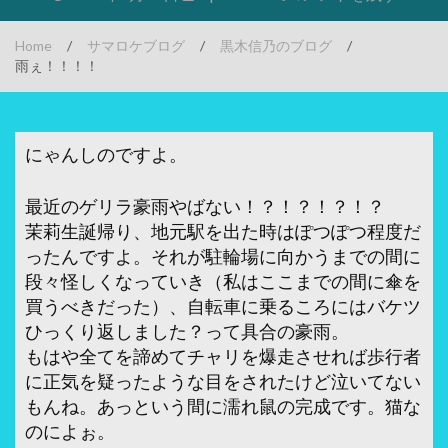
Home
/
サマロケブログ
/
黒木信乃のブログ
/
雨ぇ！！！！
にゃんしのですよ。
最近のゲリラ豪雨やばない！？！？！？！？
茉莉生誕帰り、地元駅を出た時はぽつぽつ程度だ
ったんですよ。それが駐輪場に向かうまでの間に
段々怪しくなっていき（私はここまでの間に傘を
買うべきだった）、自転車に乗るころにはバケツ
ひっくり返しました？って具合の豪雨。
もはや全てを諦めてチャリを爆走させれば歩行者
に正気を疑ったような目をされたけど泣いてない
もんね。あっという間に濡れ鼠の完成です。猫な
のによぉ。