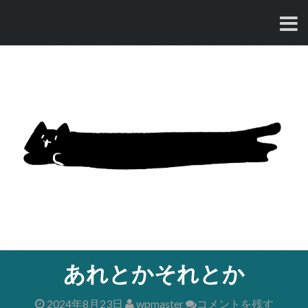
コ
ン
テ
ン
ツ
へ
ス
キ
ッ
プ
あれとかそれとか
2024年8月23日
wpmaster
コメントを残す