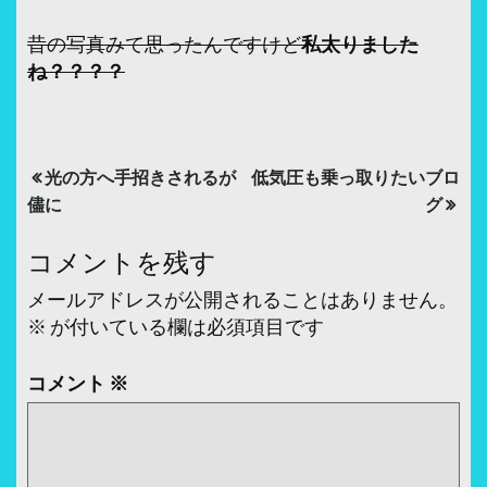
昔の写真みて思ったんですけど
私太りました
ね？？？？
投
光の方へ手招きされるが
低気圧も乗っ取りたいブロ
稿
儘に
グ
ナ
コメントを残す
ビ
メールアドレスが公開されることはありません。
ゲ
※
が付いている欄は必須項目です
ー
コメント
※
シ
ョ
ン