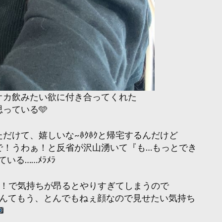
オカ飲みたい欲に付き合ってくれた
っている🩵
だけて、嬉しいな~ﾎｸﾎｸと帰宅するんだけど
で！うわぁ！と反省が沢山湧いて『も…もっとでき
る……ﾒﾗﾒﾗ
~！で気持ちが昂るとやりすぎてしまうので
なんてもう、とんでもねぇ顔なので見せたい気持ち