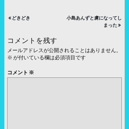
投
どきどき
小島あんずと虜になってし
稿
まった
ナ
コメントを残す
ビ
メールアドレスが公開されることはありません。
ゲ
※
が付いている欄は必須項目です
ー
コメント
※
シ
ョ
ン