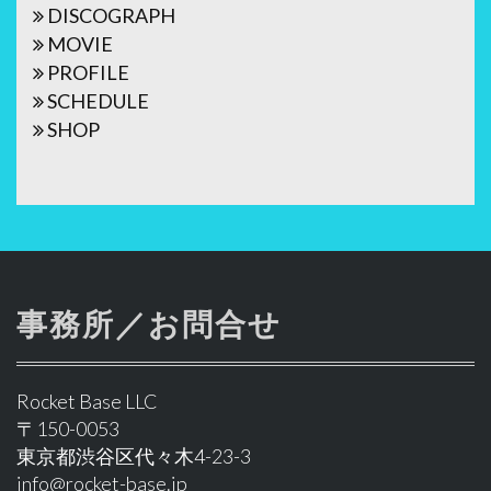
DISCOGRAPH
MOVIE
PROFILE
SCHEDULE
SHOP
事務所／お問合せ
Rocket Base LLC
〒150-0053
東京都渋谷区代々木4-23-3
info@rocket-base.jp