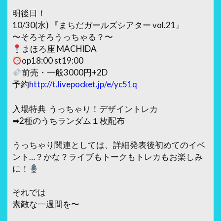
明後日！
10/30(水) 『まちだガールズシアター vol.21』
〜そろそろうっちゃる？〜
まほろ座 MACHIDA
op18:00 st19:00
前売・一般3000円+2D
予約
http://t.livepocket.jp/e/yc51q
入場特典 うっちゃり！デザイントレカ
➡︎2種のうちランダム１枚配布
うっちゃり関連としては、詳細発表後初めてのイベ
ント…？かな？ライブもトークもトレカもお楽しみ
に！
それでは
素敵な一週間を〜