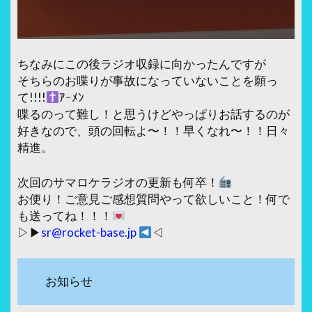
ちなみにこの後ラジオ収録に向かったんですが
そちらのお喋りが事故になっていないことを願っ
て!!!!
ｱｰﾒﾝ
喋るのって難し！と思うけどやっぱりお話するのが
好きなので、頭の回転よ〜！！早くなれ〜！！日々
精進。
次回のサマロケラジオの更新も何卒！
お便り！ご意見ご感想質問やって欲しいこと！何で
も送ってね！！！
▷▶︎
sr@rocket-base.jp
◁
お知らせ