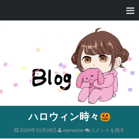
コ
ン
テ
ン
ツ
へ
ス
キ
ッ
プ
ハロウィン時々
2024年10月28日
wpmaster
コメントを残す