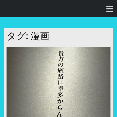
コ
ン
テ
ン
ツ
タグ:
漫画
へ
ス
キ
ッ
プ