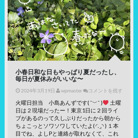
小春日和な日もやっぱり夏だったし、
毎日が夏休みがいいな〜
2024年3月19日
wpmaster
コメントを残す
火曜日担当 小島あんずです( ¯﹀¯ )
土曜
日は２現場だったー！東京1日に２回ライ
ブがあるのって久しぶりだったから朝から
ちょこっとソワソワしていたよ( ◜. ̫.◝ ) １本
目でね、よしPと連絡が取れなくて、これ