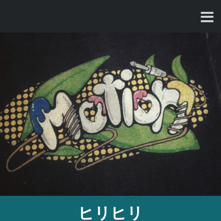
コ
ン
テ
ン
ツ
へ
ス
キ
ッ
プ
ヒリヒリ