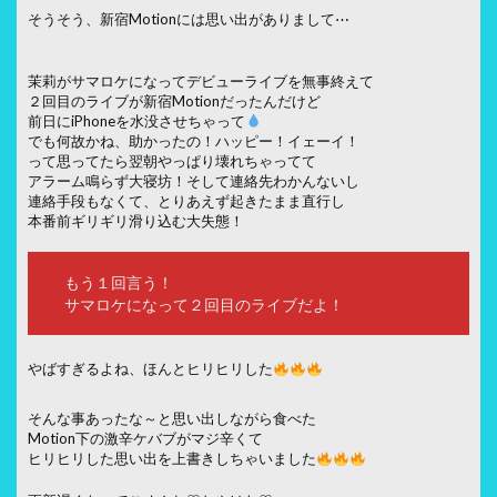
そうそう、新宿Motionには思い出がありまして⋯
茉莉がサマロケになってデビューライブを無事終えて
２回目のライブが新宿Motionだったんだけど
前日にiPhoneを水没させちゃって
でも何故かね、助かったの！ハッピー！イェーイ！
って思ってたら翌朝やっぱり壊れちゃってて
アラーム鳴らず大寝坊！そして連絡先わかんないし
連絡手段もなくて、とりあえず起きたまま直行し
本番前ギリギリ滑り込む大失態！
もう１回言う！
サマロケになって２回目のライブだよ！
やばすぎるよね、ほんとヒリヒリした
そんな事あったな～と思い出しながら食べた
Motion下の激辛ケバブがマジ辛くて
ヒリヒリした思い出を上書きしちゃいました